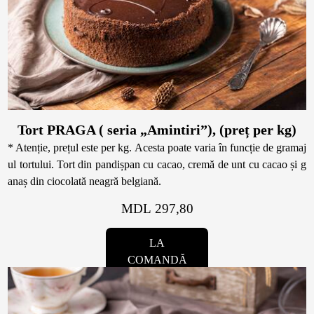
Biscuiți personalizați
Plăcinte
Amami - Zero Zahǎr
Torturi
Tort PRAGA ( seria „Amintiri”), (preț per kg)
* Atenție, prețul este per kg. Acesta poate varia în funcție de gramaj
ul tortului. Tort din pandișpan cu cacao, cremă de unt cu cacao și g
Prăjituri
anaș din ciocolată neagră belgiană.
MDL 297,80
Bomboane
LA
COMANDĂ
Accesorii/Party