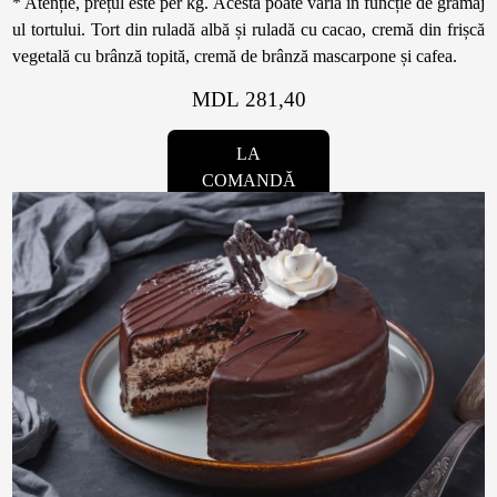
* Atenție, prețul este per kg. Acesta poate varia în funcție de gramaj
ul tortului. Tort din ruladă albă și ruladă cu cacao, cremă din frișcă
vegetală cu brânză topită, cremă de brânză mascarpone și cafea.
MDL 281,40
LA
COMANDĂ