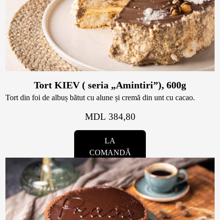
Magazine
Colaci
Prajituri
Umpluturi
Ciocolată
Tort KIEV ( seria „Amintiri”), 600g
Candy Bar
Tort din foi de albuș bătut cu alune și cremă din unt cu cacao.
Desert
MDL 384,80
Macarons personalizat
Macarons
LA
COMANDĂ
CakePops personalizat
Croissants & muffins
Cupcake personalizat
Biscuiţi