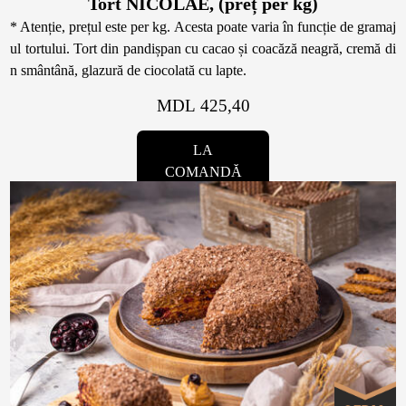
Tort NICOLAE, (preț per kg)
* Atenție, prețul este per kg. Acesta poate varia în funcție de gramaj
ul tortului. Tort din pandișpan cu cacao și coacăză neagră, cremă di
n smântână, glazură de ciocolată cu lapte.
MDL 425,40
LA
COMANDĂ