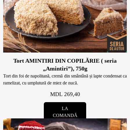
Biscuiți personalizați
Plăcinte
Amami - Zero Zahǎr
Torturi
Tort AMINTIRI DIN COPILĂRIE ( seria
„Amintiri”), 750g
Prăjituri
Tort din foi de napolitană, cremă din smântână și lapte condensat ca
ramelizat, cu umplutură de miez de nucă.
Bomboane
MDL 269,40
LA
Accesorii/Party
COMANDĂ