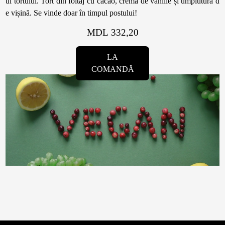
ul tortului. Tort din foitaj cu cacao, cremă de vanilie și umplutură d
e vișină. Se vinde doar în timpul postului!
MDL 332,20
LA
COMANDĂ