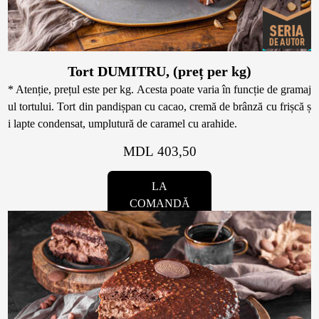
Tort DUMITRU, (preț per kg)
* Atenție, prețul este per kg. Acesta poate varia în funcție de gramaj
ul tortului. Tort din pandișpan cu cacao, cremă de brânză cu frișcă ș
i lapte condensat, umplutură de caramel cu arahide.
MDL 403,50
LA
COMANDĂ