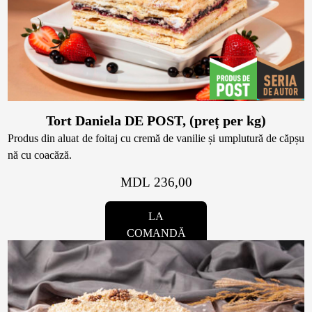
Magazine
Colaci
Prajituri
Umpluturi
Ciocolată
Tort Daniela DE POST, (preț per kg)
Candy Bar
Produs din aluat de foitaj cu cremă de vanilie și umplutură de căpșu
Desert
nă cu coacăză.
MDL 236,00
Macarons personalizat
Macarons
LA
CakePops personalizat
COMANDĂ
Croissants & muffins
Cupcake personalizat
Biscuiţi