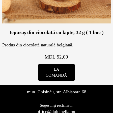
Контакты
Кэнди Бар
Пирожные
Калачи
Iepuraș din ciocolată cu lapte, 32 g ( 1 buc )
Десерт
Produs din ciocolată naturală belgiană.
Макарон
MDL 52,00
Круассаны и маффины
LA
COMANDĂ
Печенье
mun. Chișinău, str. Albișoara 68
Плацинда
Sugestii și reclamații:
office@dulcinella.md