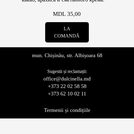
Контакты
Кэнди Бар
MDL 35,00
Пирожные
Калачи
LA
COMANDĂ
Десерт
mun. Chișinău, str. Albișoara 68
Макарон
Sugestii și reclamații:
office@dulcinella.md
Круассаны и маффины
+373 22 02 58 58
+373 62 10 02 11
Печенье
Termenii și condițiile
Плацинда