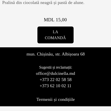
Magazine
Pralină din ciocolată neagră și pastă de alune.
Colaci
Prajituri
MDL 15,00
Umpluturi
LA
Ciocolată
COMANDĂ
Candy Bar
Desert
mun. Chișinău, str. Albișoara 68
Macarons personalizat
Sugestii și reclamații:
Macarons
office@dulcinella.md
+373 22 02 58 58
CakePops personalizat
+373 62 10 02 11
Croissants & muffins
Termenii și condițiile
Cupcake personalizat
Biscuiţi